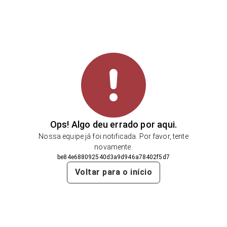
Ops! Algo deu errado por aqui.
Nossa equipe já foi notificada. Por favor, tente
novamente.
be84e688092540d3a9d946a78402f5d7
Voltar para o início